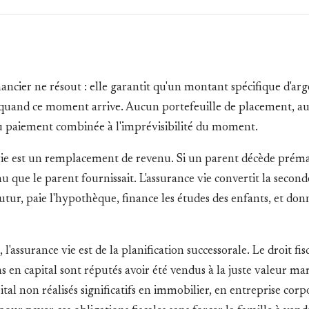
ancier ne résout : elle garantit qu'un montant spécifique d'ar
quand ce moment arrive. Aucun portefeuille de placement, auc
 du paiement combinée à l'imprévisibilité du moment.
vie est un remplacement de revenu. Si un parent décède prématu
u que le parent fournissait. L'assurance vie convertit la seco
ur, paie l'hypothèque, finance les études des enfants, et donne
 l'assurance vie est de la planification successorale. Le droit f
ens en capital sont réputés avoir été vendus à la juste valeur m
pital non réalisés significatifs en immobilier, en entreprise cor