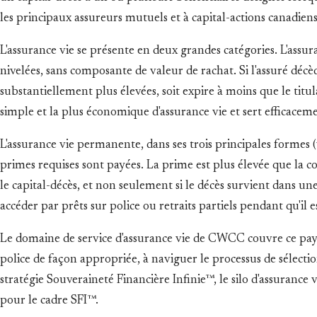
les principaux assureurs mutuels et à capital-actions canadien
L'assurance vie se présente en deux grandes catégories. L'as
nivelées, sans composante de valeur de rachat. Si l'assuré décède
substantiellement plus élevées, soit expire à moins que le tit
simple et la plus économique d'assurance vie et sert efficaceme
L'assurance vie permanente, dans ses trois principales formes (vi
primes requises sont payées. La prime est plus élevée que l
le capital-décès, et non seulement si le décès survient dans un
accéder par prêts sur police ou retraits partiels pendant qu'il es
Le domaine de service d'assurance vie de CWCC couvre ce paysa
police de façon appropriée, à naviguer le processus de sélectio
stratégie Souveraineté Financière Infinie™, le silo d'assurance 
pour le cadre SFI™.