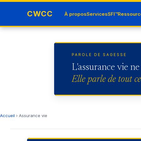
Aller au contenu
CWCC
À propos
Services
SFI™
Ressourc
PAROLE DE SAGESSE
L'assurance vie ne
Elle parle de tout c
Accueil
› Assurance vie