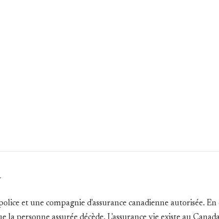
a
e police et une compagnie d'assurance canadienne autorisée. En
que la personne assurée décède. L'assurance vie existe au Cana