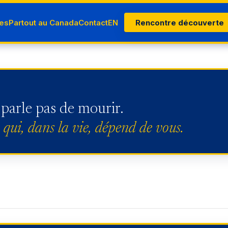
es
Partout au Canada
Contact
EN
Rencontre découverte
 parle pas de mourir.
e qui, dans la vie, dépend de vous.