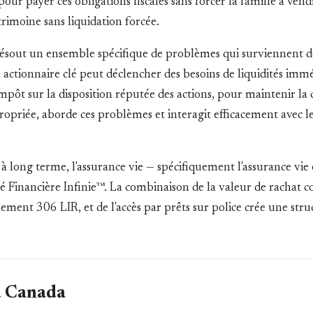
é pour payer ces obligations fiscales sans forcer la famille à ve
atrimoine sans liquidation forcée.
e résout un ensemble spécifique de problèmes qui surviennent de
un actionnaire clé peut déclencher des besoins de liquidités im
impôt sur la disposition réputée des actions, pour maintenir la 
ropriée, aborde ces problèmes et interagit efficacement avec le
à long terme, l'assurance vie — spécifiquement l'assurance vie
é Financière Infinie™. La combinaison de la valeur de rachat c
lement 306 LIR, et de l'accès par prêts sur police crée une str
u Canada