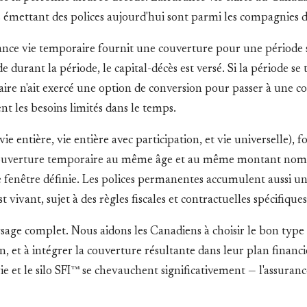
s émettant des polices aujourd'hui sont parmi les compagnies d
surance vie temporaire fournit une couverture pour une périod
 durant la période, le capital-décès est versé. Si la période se 
ulaire n'ait exercé une option de conversion pour passer à une
nt les besoins limités dans le temps.
e entière, vie entière avec participation, et vie universelle), f
a couverture temporaire au même âge et au même montant nomin
e fenêtre définie. Les polices permanentes accumulent aussi une
t vivant, sujet à des règles fiscales et contractuelles spécifiques
ge complet. Nous aidons les Canadiens à choisir le bon type de
n, et à intégrer la couverture résultante dans leur plan financi
vie et le silo SFI™ se chevauchent significativement — l'assuranc